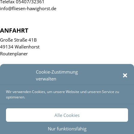
Telefax 05407/32361
info@fliesen-hawighorst.de
ANFAHRT
Große Straße 41B
49134 Wallenhorst
Routenplaner
Cookie-Zustimmung
GESCHÄFTSZEITEN
verwalten
Mo – Fr 9.00 bis 12.30 Uhr
Mo – Fr 14.00 bis 17.00 Uhr
Wir verwenden Cookies, um unsere Website und unseren Service zu
optimieren.
Sa nach Vereinbarung
Alle Cookies
Nur funktionsfähig